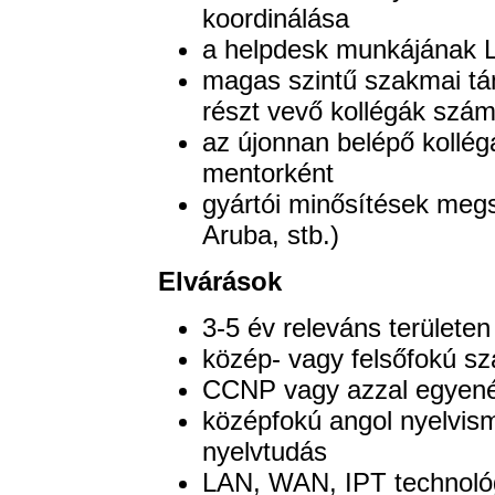
koordinálása
a helpdesk munkájának L
magas szintű szakmai tá
részt vevő kollégák szá
az újonnan belépő kollé
mentorként
gyártói minősítések megs
Aruba, stb.)
Elvárások
3-5 év releváns területen
közép- vagy felsőfokú sz
CCNP vagy azzal egyené
középfokú angol nyelvism
nyelvtudás
LAN, WAN, IPT technológ