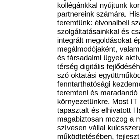
kollégánkkal nyújtunk ko
partnereink számára. Hi
teremtünk: élvonalbeli s
szolgáltatásainkkal és c
integrált megoldásokat é
megálmodójaként, valami
és társadalmi ügyek aktí
térség digitális fejlődés
szó oktatási együttműköd
fenntarthatósági kezdem
teremteni és maradandó p
környezetünkre. Most IT 
tapasztalt és elhivatott 
magabiztosan mozog a mo
szívesen vállal kulcssze
működtetésében, fejlesz