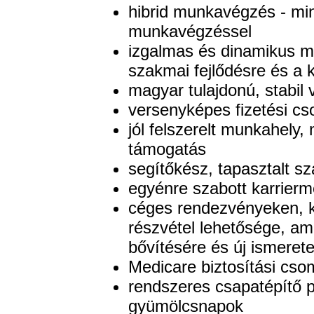
hibrid munkavégzés - min
munkavégzéssel
izgalmas és dinamikus m
szakmai fejlődésre és a k
magyar tulajdonú, stabil vá
versenyképes fizetési c
jól felszerelt munkahely
támogatás
segítőkész, tapasztalt 
egyénre szabott karrier
céges rendezvényeken, 
részvétel lehetősége, am
bővítésére és új ismere
Medicare biztosítási cs
rendszeres csapatépítő 
gyümölcsnapok