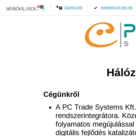
Saving job
Applying to the job
Hálóz
Cégünkről
A PC Trade Systems Kft.
rendszerintegrátora. Köze
folyamatos megújulással
digitális fejlődés kataliz