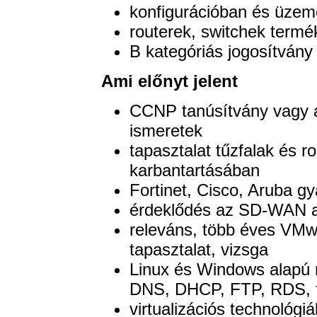
konfigurációban és üzeme
routerek, switchek term
B kategóriás jogosítvány
Ami előnyt jelent
CCNP tanúsítvány vagy 
ismeretek
tapasztalat tűzfalak és r
karbantartásában
Fortinet, Cisco, Aruba g
érdeklődés az SD-WAN ar
releváns, több éves VMw
tapasztalat, vizsga
Linux és Windows alapú 
DNS, DHCP, FTP, RDS, fil
virtualizációs technológ