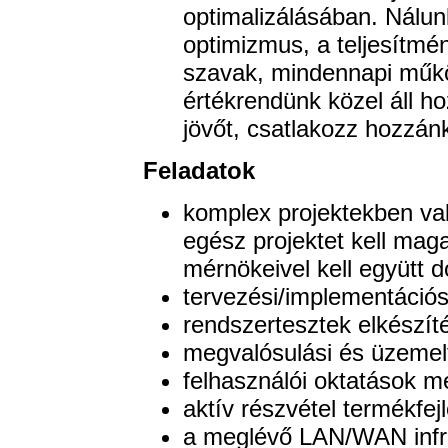
optimalizálásában. Nálunk
optimizmus, a teljesítm
szavak, mindennapi műkö
értékrendünk közel áll h
jövőt, csatlakozz hozzá
Feladatok
komplex projektekben va
egész projektet kell magas
mérnökeivel kell együtt d
tervezési/implementációs
rendszertesztek elkészít
megvalósulási és üzemel
felhasználói oktatások m
aktív részvétel termékfej
a meglévő LAN/WAN infra