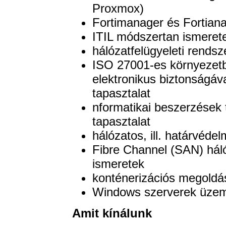
Proxmox)
Fortimanager és Fortiana
ITIL módszertan ismeret
hálózatfelügyeleti rendsz
ISO 27001-es környezetb
elektronikus biztonságáv
tapasztalat
nformatikai beszerzések 
tapasztalat
hálózatos, ill. határvédel
Fibre Channel (SAN) hál
ismeretek
konténerizációs megoldá
Windows szerverek üzeme
Amit kínálunk