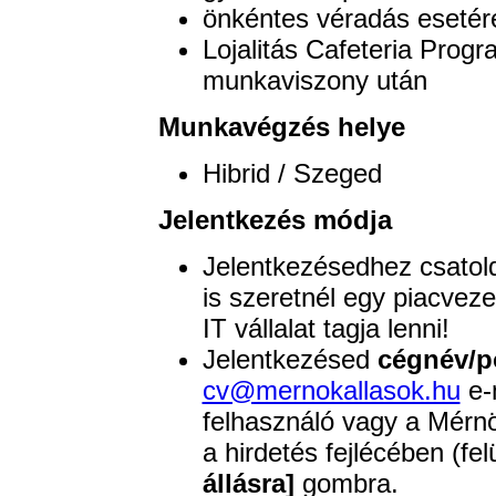
önkéntes véradás esetére
Lojalitás Cafeteria Progr
munkaviszony után
Munkavégzés helye
Hibrid / Szeged
Jelentkezés módja
Jelentkezésedhez csatol
is szeretnél egy piacve
IT vállalat tagja lenni!
Jelentkezésed
cégnév/p
cv@mernokallasok.hu
e-m
felhasználó vagy a Mérnö
a hirdetés fejlécében (fel
állásra]
gombra.