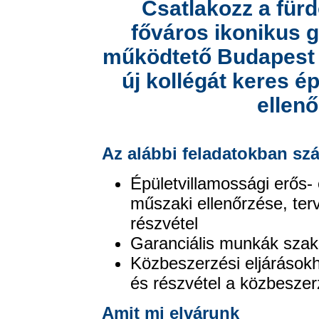
Csatlakozz a fürd
főváros ikonikus g
működtető Budapest G
új kollégát keres é
ellenő
Az alábbi feladatokban sz
Épületvillamossági erős
műszaki ellenőrzése, ter
részvétel
Garanciális munkák szak
Közbeszerzési eljárásokh
és részvétel a közbesze
Amit mi elvárunk