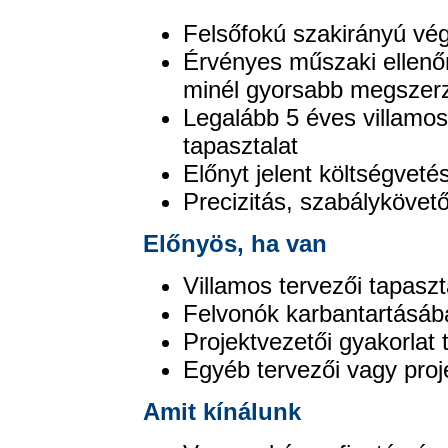
Felsőfokú szakirányú vé
Érvényes műszaki ellenőri
minél gyorsabb megszer
Legalább 5 éves villamos 
tapasztalat
Előnyt jelent költségvet
Precizitás, szabálykövet
Előnyös, ha van
Villamos tervezői tapaszt
Felvonók karbantartásába
Projektvezetői gyakorlat 
Egyéb tervezői vagy pro
Amit kínálunk