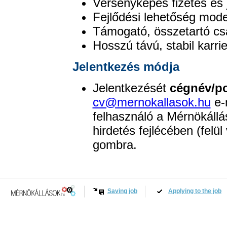
Versenyképes fizetés és 
Fejlődési lehetőség mod
Támogató, összetartó cs
Hosszú távú, stabil karri
Jelentkezés módja
Jelentkezését
cégnév/po
cv@mernokallasok.hu
e-m
felhasználó a Mérnökállá
hirdetés fejlécében (felül
gombra.
Saving job
Applying to the job