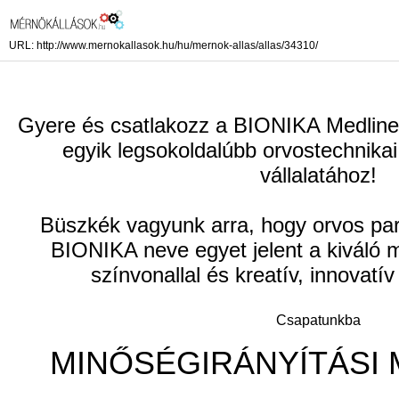
URL: http://www.mernokallasok.hu/hu/mernok-allas/allas/34310/
Gyere és csatlakozz a BIONIKA Medline
egyik legsokoldalúbb orvostechnika
vállalatához!
Büszkék vagyunk arra, hogy orvos pa
BIONIKA neve egyet jelent a kiváló 
színvonallal és kreatív, innovatí
Csapatunkba
MINŐSÉGIRÁNYÍTÁSI