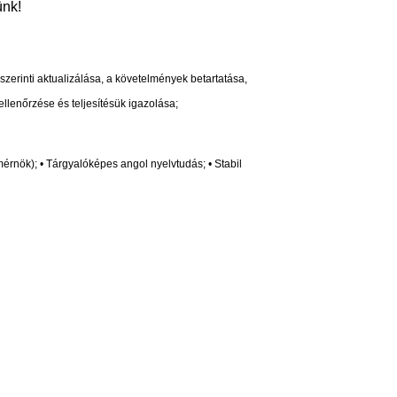
ünk!
zerinti aktualizálása, a követelmények betartatása,
ellenőrzése és teljesítésük igazolása;
rnök); • Tárgyalóképes angol nyelvtudás; • Stabil