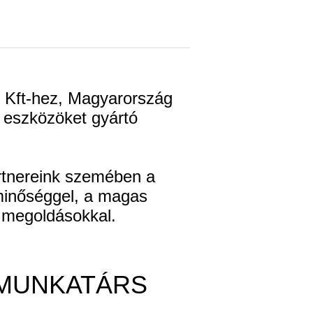
 Kft-hez, Magyarország
i eszközöket gyártó
rtnereink szemében a
minőséggel, a magas
v megoldásokkal.
 MUNKATÁRS