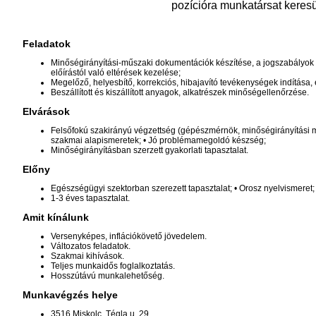
pozícióra munkatársat keres
Feladatok
Minőségirányítási-műszaki dokumentációk készítése, a jogszabályok s
előírástól való eltérések kezelése;
Megelőző, helyesbítő, korrekciós, hibajavító tevékenységek indítása, 
Beszállított és kiszállított anyagok, alkatrészek minőségellenőrzése.
Elvárások
Felsőfokú szakirányú végzettség (gépészmérnök, minőségirányítási mé
szakmai alapismeretek; • Jó problémamegoldó készség;
Minőségirányításban szerzett gyakorlati tapasztalat.
Előny
Egészségügyi szektorban szerezett tapasztalat; • Orosz nyelvismeret;
1-3 éves tapasztalat.
Amit kínálunk
Versenyképes, inflációkövető jövedelem.
Változatos feladatok.
Szakmai kihívások.
Teljes munkaidős foglalkoztatás.
Hosszútávú munkalehetőség.
Munkavégzés helye
3516 Miskolc, Tégla u. 29.