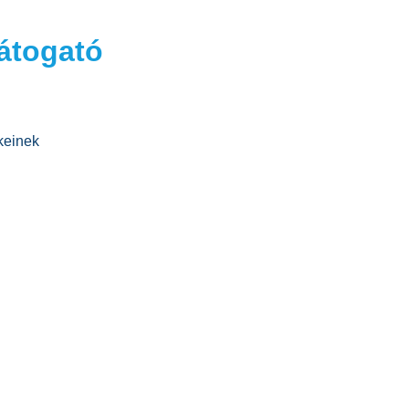
átogató
keinek