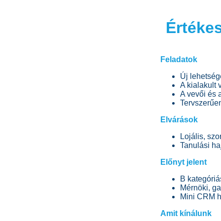
Értéke
Feladatok
Új lehetsé
A kialakult
A vevői és a
Tervszerűe
Elvárások
Lojális, sz
Tanulási ha
Előnyt jelent
B kategóriá
Mérnöki, ga
Mini CRM h
Amit kínálunk