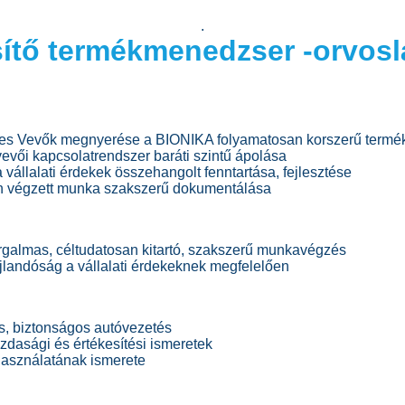
.
sítő termékmenedzser -orvosl
ges Vevők megnyerése a BIONIKA folyamatosan korszerű termé
 vevői kapcsolatrendszer baráti szintű ápolása
 vállalati érdekek összehangolt fenntartása, fejlesztése
n végzett munka szakszerű dokumentálása
orgalmas, céltudatosan kitartó, szakszerű munkavégzés
jlandóság a vállalati érdekeknek megfelelően
s, biztonságos autóvezetés
zdasági és értékesítési ismeretek
asználatának ismerete