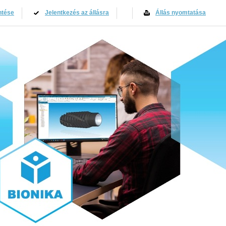
ntése
Jelentkezés az állásra
Állás nyomtatása