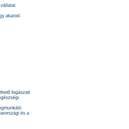
vállalat
gy akarod.
thető fogászati
egészségi
megmunkáló
arországi és a