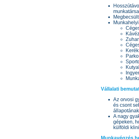
Hosszútávon
munkatársa
Megbecsült 
Munkahelyi 
Céges
Kávé
Zuhan
Céges
Kerék
Parko
Sport
Kutya
Ingyen
Munk
Vállalati bemuta
Az orvosi g
és csont se
állapotának
A nagy gyak
gépeken, ho
külföldi kl
Munkavégzés h