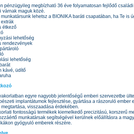
 pénzügyileg megbízható 36 éve folyamatosan fejlődő családi 
i várnak maguk közé.
munkatársunk lehetsz a BIONIKA baráti csapatában, ha Te is ú
extrák
 étkező
zó
yzási lehetőség
 rendezvények
pártároló
ló
olási lehetőség
barát
 kávé, üdítő
aruha
tkozó
yakorlatban egyre nagyobb jelentőségű emberi szervezetbe ülte
bészeti implantátumok fejlesztése, gyártása a rászoruló ember 
 megtartása, visszaadása érdekében.
orlati fontosságú termékek kiemelkedő precizitású, korszerű 
zzáértő munkatársak segítségével kerülnek előállításra a magy
inikákon gyógyuló emberek részére.
elye