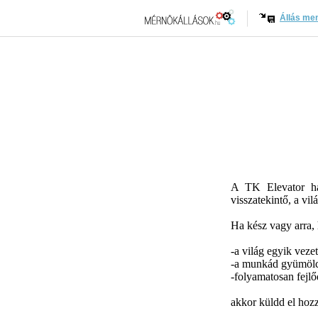
Állás me
A TK Elevator haz
visszatekintő, a vi
Ha kész vagy arra,
-a világ egyik veze
-a munkád gyümölcse
-folyamatosan fejlő
akkor küldd el hozz