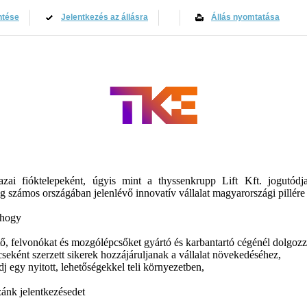
ntése
Jelentkezés az állásra
Állás nyomtatása
ai fióktelepeként, úgyis mint a thyssenkrupp Lift Kft. jogutódj
lág számos országában jelenlévő innovatív vállalat magyarországi pillér
 hogy
tő, felvonókat és mozgólépcsőket gyártó és karbantartó cégénél dolgozz
ként szerzett sikerek hozzájáruljanak a vállalat növekedéséhez,
dj egy nyitott, lehetőségekkel teli környezetben,
ánk jelentkezésedet