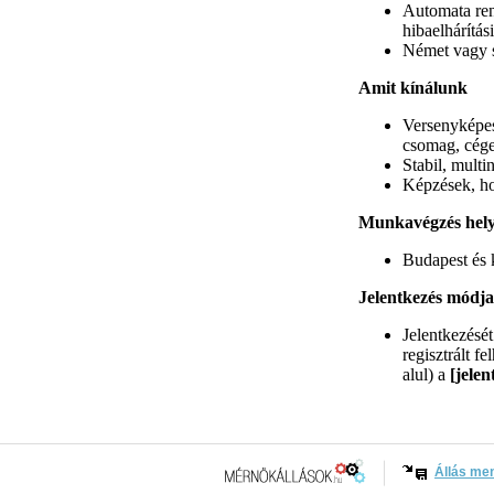
Automata ren
hibaelhárítás
Német vagy s
Amit kínálunk
Versenyképes 
csomag, céges
Stabil, multi
Képzések, ho
Munkavégzés hel
Budapest és 
Jelentkezés módja
Jelentkezésé
regisztrált f
alul) a
[jelen
Állás me