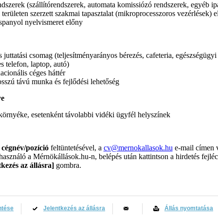
dszerek (szállítórendszerek, automata komissiózó rendszerek, egyéb ip
i területen szerzett szakmai tapasztalat (mikroprocesszoros vezérlések) 
panyol nyelvismeret előny
juttatási csomag (teljesítményarányos bérezés, cafeteria, egészségügyi 
 telefon, laptop, autó)
nacionális céges háttér
sszú távú munka és fejlődési lehetőség
ye
környéke, esetenként távolabbi vidéki ügyfél helyszínek
t
cégnév/pozíció
feltüntetésével, a
cv@mernokallasok.hu
e-mail címen 
elhasználó a Mérnökállások.hu-n, belépés után kattintson a hirdetés fejlé
tkezés az állásra]
gombra.
ntése
Jelentkezés az állásra
Állás nyomtatása