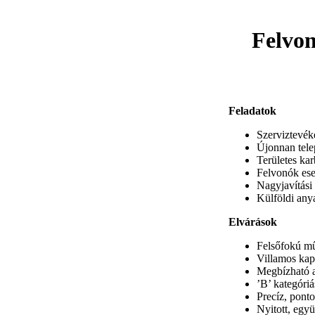
Felvon
Feladatok
Szerviztevék
Újonnan telep
Területes ka
Felvonók eset
Nagyjavítás
Külföldi anya
Elvárások
Felsőfokú mű
Villamos kapc
Megbízható a
’B’ kategóriá
Precíz, pont
Nyitott, egy