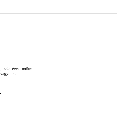
a, sok éves múltra
e vagyunk.
,