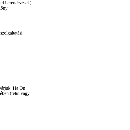
ari berendezések)
előny
szolgáltatási
várjuk. Ha Ön
cében (felül vagy