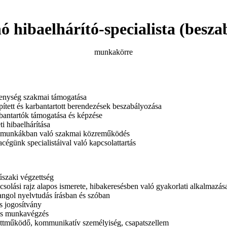
ó hibaelhárító-specialista (besza
munkakörre
enység szakmai támogatása
ített és karbantartott berendezések beszabályozása
rbantartók támogatása és képzése
i hibaelhárítása
i munkákban való szakmai közreműködés
cégünk specialistáival való kapcsolattartás
szaki végzettség
solási rajz alapos ismerete, hibakeresésben való gyakorlati alkalmazás
ngol nyelvtudás írásban és szóban
s jogosítvány
os munkavégzés
üttműködő, kommunikatív személyiség, csapatszellem