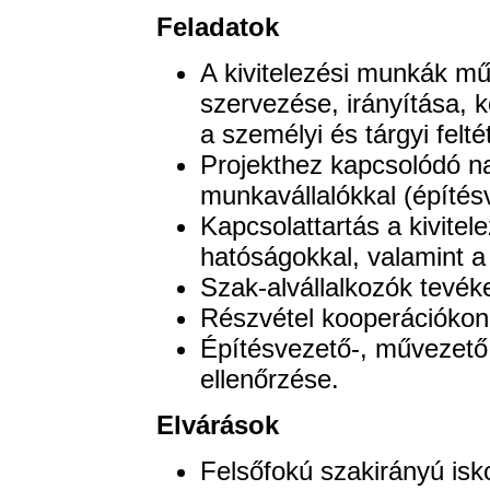
Feladatok
A kivitelezési munkák mű
szervezése, irányítása, k
a személyi és tárgyi felté
Projekthez kapcsolódó na
munkavállalókkal (építés
Kapcsolattartás a kivitel
hatóságokkal, valamint a
Szak-alvállalkozók tevé
Részvétel kooperációkon
Építésvezető-, művezető
ellenőrzése.
Elvárások
Felsőfokú szakirányú isko