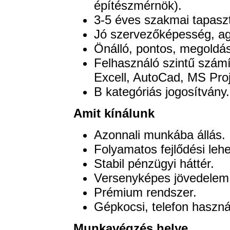
építészmérnök).
3-5 éves szakmai tapaszt
Jó szervezőképesség, agi
Önálló, pontos, megoldá
Felhasználó szintű szám
Excell, AutoCad, MS Pro
B kategóriás jogosítvány.
Amit kínálunk
Azonnali munkába állás.
Folyamatos fejlődési leh
Stabil pénzügyi háttér.
Versenyképes jövedelem
Prémium rendszer.
Gépkocsi, telefon haszná
Munkavégzés helye