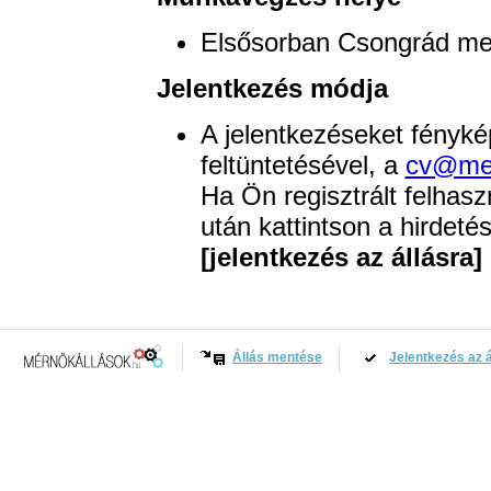
Elsősorban Csongrád m
Jelentkezés módja
A jelentkezéseket fényké
feltüntetésével, a
cv@mer
Ha Ön regisztrált felhas
után kattintson a hirdetés
[jelentkezés az állásra]
Állás mentése
Jelentkezés az á