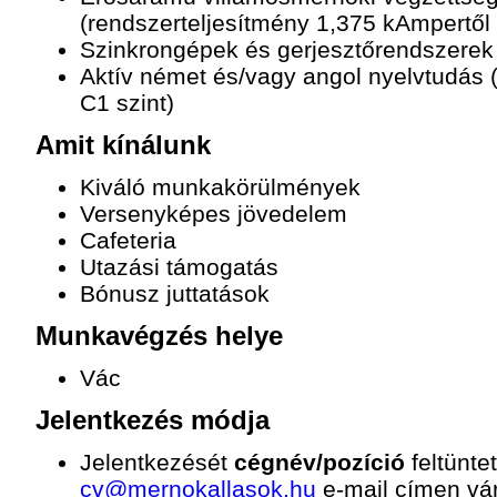
(rendszerteljesítmény 1,375 kAmpertől
Szinkrongépek és gerjesztőrendszerek
Aktív német és/vagy angol nyelvtudás (
C1 szint)
Amit kínálunk
Kiváló munkakörülmények
Versenyképes jövedelem
Cafeteria
Utazási támogatás
Bónusz juttatások
Munkavégzés helye
Vác
Jelentkezés módja
Jelentkezését
cégnév/pozíció
feltünte
cv@mernokallasok.hu
e-mail címen vár