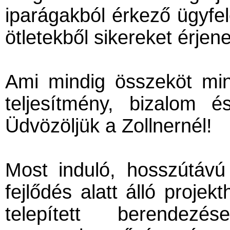
iparágakból érkező ügyfel
ötletekből sikereket érjene
Ami mindig összeköt min
teljesítmény, bizalom é
Üdvözöljük a Zollnernél!
Most induló, hosszútávú
fejlődés alatt álló projekt
telepített berendezé