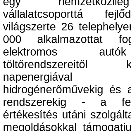
egy nemzetközil
vállalatcsoporttá fejl
világszerte 26 telephely
000 alkalmazottat fog
elektromos autó
töltőrendszereitő
napenergiáva
hidrogénerőművekig és 
rendszerekig - a fej
értékesítés utáni szolgált
megoldásokkal támogatj