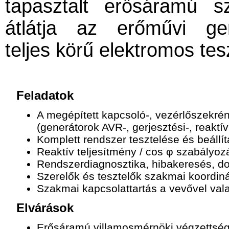
tapasztalt erősáramú s
átlátja az erőművi ger
teljes körű elektromos tes
Feladatok
A megépített kapcsoló-, vezérlőszekrén
(generátorok AVR‑, gerjesztési‑, reaktí
Komplett rendszer tesztelése és beállí
Reaktív teljesítmény / cos φ szabályoz
Rendszerdiagnosztika, hibakeresés, d
Szerelők és tesztelők szakmai koordin
Szakmai kapcsolattartás a vevővel vala
Elvárások
Erősáramú villamosmérnöki végzettség é