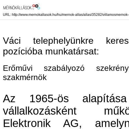
URL: http://www.mernokallasok.hu/hu/mernok-allas/allas/35282/villamosmernok-a
Váci telephelyünkre ker
pozícióba munkatársat:
Erőművi szabályozó szekrényr
szakmérnök
Az 1965-ös alapítása
vállalkozásként mű
Elektronik AG, amely