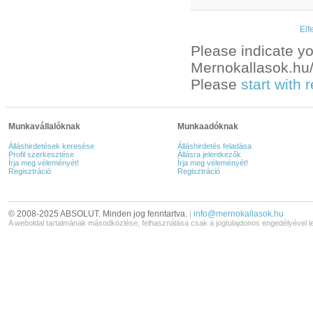
Elf
Please indicate yo
Mernokallasok.hu/e
Please
start with
Munkavállalóknak
Munkaadóknak
Álláshirdetések keresése
Álláshirdetés feladása
Profil szerkesztése
Állásra jelentkezők
Írja meg véleményét!
Írja meg véleményét!
Regisztráció
Regisztráció
© 2008-2025 ABSOLUT. Minden jog fenntartva.
|
info@mernokallasok.hu
A weboldal tartalmának másodközlése, felhasználása csak a jogtulajdonos engedélyével l