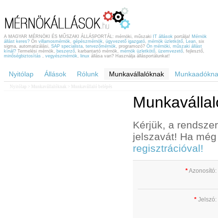
A MAGYAR MÉRNÖKI ÉS MŰSZAKI ÁLLÁSPORTÁL: mérnöki, műszaki
IT állások
portálja!
Mérnök
állást keres?
Ön
villamosmérnök
,
gépészmérnök
,
ügyvezető igazgató
,
mérnök üzletkötő
,
Lean
, six
sigma, automatizálási,
SAP specialista
,
tervezőmérnök
, programozó?
Ön mérnöki, műszaki állást
kínál?
Termelési mérnök,
beszerző
, karbantartó mérnök,
mérnök üzletkötő
,
üzemvezető
, fejlesztő,
minőségbiztosítás
,
vegyészmérnök
,
linux
állása van? Használja állásportálunkat!
Nyitólap
Állások
Rólunk
Munkavállalóknak
Munkaadókna
Nyitólap
>
Munkavállalóknak
> Munkavállaló belépés
Munkavállal
Kérjük, a rendsze
jelszavát! Ha még
regisztrációval!
*
Azonosító:
*
Jelszó: