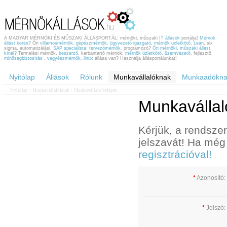
A MAGYAR MÉRNÖKI ÉS MŰSZAKI ÁLLÁSPORTÁL: mérnöki, műszaki
IT állások
portálja!
Mérnök
állást keres?
Ön
villamosmérnök
,
gépészmérnök
,
ügyvezető igazgató
,
mérnök üzletkötő
,
Lean
, six
sigma, automatizálási,
SAP specialista
,
tervezőmérnök
, programozó?
Ön mérnöki, műszaki állást
kínál?
Termelési mérnök,
beszerző
, karbantartó mérnök,
mérnök üzletkötő
,
üzemvezető
, fejlesztő,
minőségbiztosítás
,
vegyészmérnök
,
linux
állása van? Használja állásportálunkat!
Nyitólap
Állások
Rólunk
Munkavállalóknak
Munkaadókna
Nyitólap
>
Munkavállalóknak
> Munkavállaló belépés
Munkavállal
Kérjük, a rendsze
jelszavát! Ha még
regisztrációval!
*
Azonosító:
*
Jelszó: