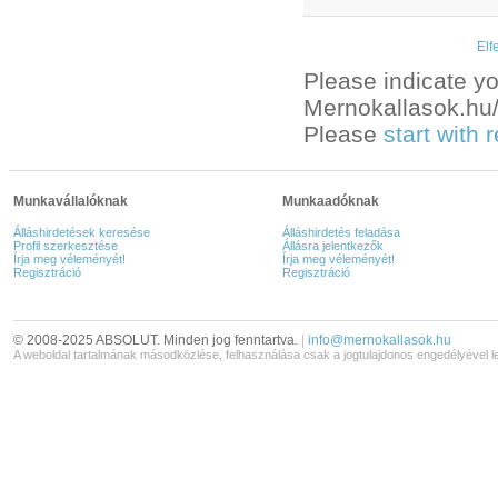
Elf
Please indicate yo
Mernokallasok.hu/e
Please
start with
Munkavállalóknak
Munkaadóknak
Álláshirdetések keresése
Álláshirdetés feladása
Profil szerkesztése
Állásra jelentkezők
Írja meg véleményét!
Írja meg véleményét!
Regisztráció
Regisztráció
© 2008-2025 ABSOLUT. Minden jog fenntartva.
|
info@mernokallasok.hu
A weboldal tartalmának másodközlése, felhasználása csak a jogtulajdonos engedélyével l