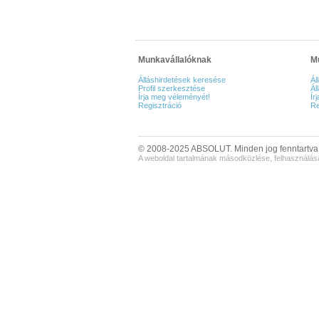
Munkavállalóknak
M
Álláshirdetések keresése
Ál
Profil szerkesztése
Ál
Írja meg véleményét!
Ír
Regisztráció
Re
© 2008-2025 ABSOLUT. Minden jog fenntartva
A weboldal tartalmának másodközlése, felhasználása