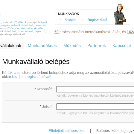
MUNKAADÓK
Belépés
Regisztráció
, műszaki
IT állások
portálja!
Mérnök
igazgató
,
mérnök üzletkötő
,
Lean
, six
gramozó?
Ön mérnöki, műszaki állást
ök üzletkötő
,
üzemvezető
, fejlesztő,
59
professzionális mérnök/műszaki állás, és
162
ja állásportálunkat!
vállalóknak
Munkaadóknak
Működés
Partnerek
Kapcsolat
Munkavállaló belépés
Kérjük, a rendszerbe történő belépéshez adja meg az azonosítóját és a jelszavá
akkor
kezdje a regisztrációval!
*
Azonosító:
Kérjük, ügyeljen a kis- és nagybetűk különbözőségér
*
Jelszó:
Kérjük, ügyeljen a kis- és nagybetűk különbözőségér
Elfelejtett belépési kód
|
Belépési kód megjegy