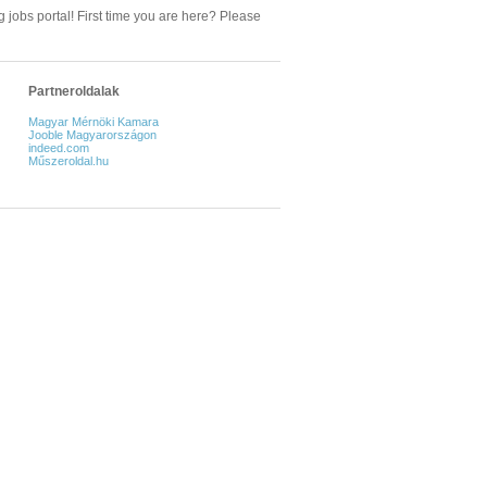
 jobs portal! First time you are here? Please
Partneroldalak
Magyar Mérnöki Kamara
Jooble Magyarországon
indeed.com
Műszeroldal.hu