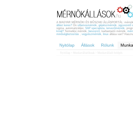
A MAGYAR MÉRNÖKI ÉS MŰSZAKI ÁLLÁSPORTÁL: mérnöki
állást keres?
Ön
villamosmérnök
,
gépészmérnök
,
ügyvezető 
sigma, automatizálási,
SAP specialista
,
tervezőmérnök
, pro
kínál?
Termelési mérnök,
beszerző
, karbantartó mérnök,
mérn
minőségbiztosítás
,
vegyészmérnök
,
linux
állása van? Használ
Nyitólap
Állások
Rólunk
Munka
Nyitólap
>
Munkavállalóknak
> Munkavállaló belépés