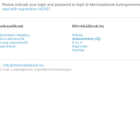
Please indicate your login and password to login to Mernokallasok.hu/engineering
start with registration HERE
!
unkaadóknak
Mérnökállások.hu
láshirdetés feladása
Rólunk
lásra jelentkezők
Adatvédelem (Új)
ja meg véleményét!
Á.Sz.F.
gisztráció
Kapcsolat
Nyitólap
.
|
info@mernokallasok.hu
 csak a jogtulajdonos engedélyével lehetséges.