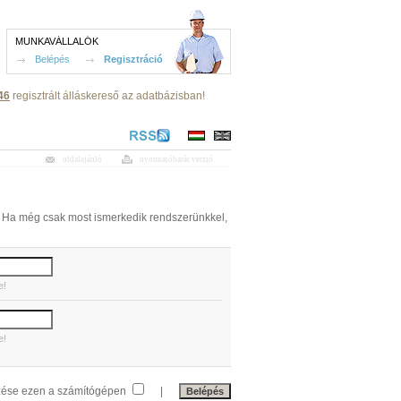
MUNKAVÁLLALÓK
Belépés
Regisztráció
46
regisztrált álláskereső az adatbázisban!
oldalajánló
nyomtatóbarát verzió
t! Ha még csak most ismerkedik rendszerünkkel,
e!
e!
zése ezen a számítógépen
|