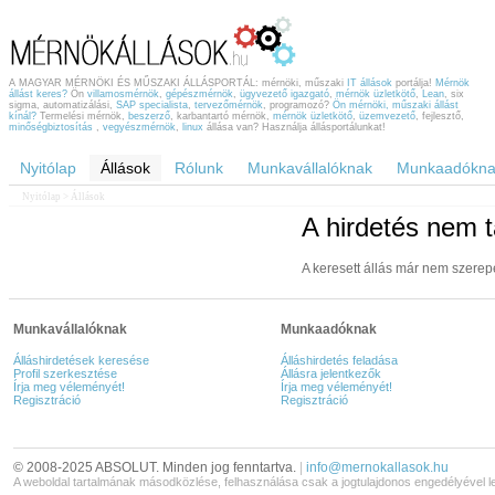
A MAGYAR MÉRNÖKI ÉS MŰSZAKI ÁLLÁSPORTÁL: mérnöki, műszaki
IT állások
portálja!
Mérnök
állást keres?
Ön
villamosmérnök
,
gépészmérnök
,
ügyvezető igazgató
,
mérnök üzletkötő
,
Lean
, six
sigma, automatizálási,
SAP specialista
,
tervezőmérnök
, programozó?
Ön mérnöki, műszaki állást
kínál?
Termelési mérnök,
beszerző
, karbantartó mérnök,
mérnök üzletkötő
,
üzemvezető
, fejlesztő,
minőségbiztosítás
,
vegyészmérnök
,
linux
állása van? Használja állásportálunkat!
Nyitólap
Állások
Rólunk
Munkavállalóknak
Munkaadókna
Nyitólap
> Állások
A hirdetés nem t
A keresett állás már nem szerep
Munkavállalóknak
Munkaadóknak
Álláshirdetések keresése
Álláshirdetés feladása
Profil szerkesztése
Állásra jelentkezők
Írja meg véleményét!
Írja meg véleményét!
Regisztráció
Regisztráció
© 2008-2025 ABSOLUT. Minden jog fenntartva.
|
info@mernokallasok.hu
A weboldal tartalmának másodközlése, felhasználása csak a jogtulajdonos engedélyével l