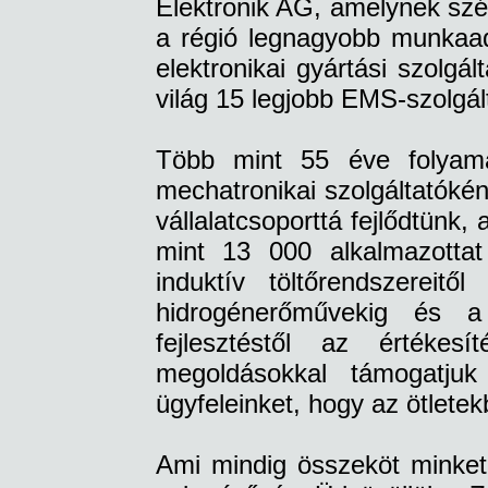
Elektronik AG, amelynek szé
a régió legnagyobb munkaa
elektronikai gyártási szolgá
világ 15 legjobb EMS-szolgál
Több mint 55 éve folyama
mechatronikai szolgáltatóké
vállalatcsoporttá fejlődtünk,
mint 13 000 alkalmazottat
induktív töltőrendszereit
hidrogénerőművekig és a
fejlesztéstől az értékesí
megoldásokkal támogatjuk
ügyfeleinket, hogy az ötletekb
Ami mindig összeköt minket: