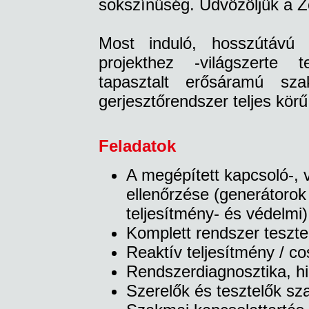
sokszínűség. Üdvözöljük a Zo
Most induló, hosszútávú é
projekthez -világszerte t
tapasztalt erősáramú sza
gerjesztőrendszer teljes körű
Feladatok
A megépített kapcsoló-, 
ellenőrzése (generátorok 
teljesítmény‑ és védelmi)
Komplett rendszer teszte
Reaktív teljesítmény / c
Rendszerdiagnosztika, h
Szerelők és tesztelők sz