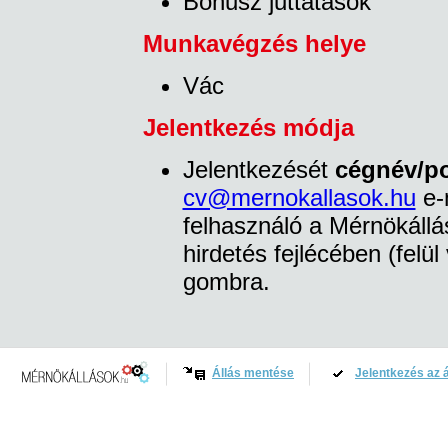
Bónusz juttatások
Munkavégzés helye
Vác
Jelentkezés módja
Jelentkezését
cégnév/po
cv@mernokallasok.hu
e-m
felhasználó a Mérnökállá
hirdetés fejlécében (felül
gombra.
Állás mentése
Jelentkezés az á