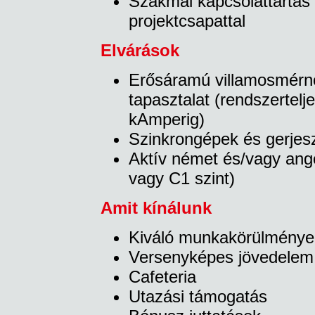
Szakmai kapcsolattartás 
projektcsapattal
Elvárások
Erősáramú villamosmérnök
tapasztalat (rendszertel
kAmperig)
Szinkrongépek és gerjes
Aktív német és/vagy ango
vagy C1 szint)
Amit kínálunk
Kiváló munkakörülménye
Versenyképes jövedelem
Cafeteria
Utazási támogatás