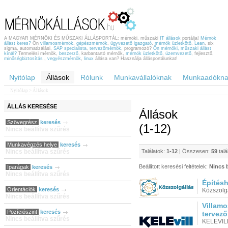
A MAGYAR MÉRNÖKI ÉS MŰSZAKI ÁLLÁSPORTÁL: mérnöki, műszaki
IT állások
portálja!
Mérnök
állást keres?
Ön
villamosmérnök
,
gépészmérnök
,
ügyvezető igazgató
,
mérnök üzletkötő
,
Lean
, six
sigma, automatizálási,
SAP specialista
,
tervezőmérnök
, programozó?
Ön mérnöki, műszaki állást
kínál?
Termelési mérnök,
beszerző
, karbantartó mérnök,
mérnök üzletkötő
,
üzemvezető
, fejlesztő,
minőségbiztosítás
,
vegyészmérnök
,
linux
állása van? Használja állásportálunkat!
Nyitólap
Állások
Rólunk
Munkavállalóknak
Munkaadókna
Nyitólap
> Állások
ÁLLÁS
KERESÉSE
Állások
Szövegrész
keresés
(1-12)
Nincs beállítva szűrés
Munkavégzés helye
keresés
Nincs beállítva szűrés
Találatok:
1-12
| Összesen:
59
talá
Beállított keresési feltételek:
Nincs b
Iparágak
keresés
Nincs beállítva szűrés
Építés
Orientációk
keresés
Közszolg
Nincs beállítva szűrés
Villamo
Pozíciószint
keresés
tervező
Nincs beállítva szűrés
KELEVILL