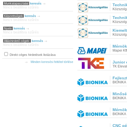
Munkatapasztalat
keresés
Techni
Nincs beállítva szűrés
Közszolg
Képzettségek
keresés
Techni
Nincs beállítva szűrés
Közszolg
Nyelv
keresés
Kiemelt
Nincs beállítva szűrés
Közszolg
Álláshirdető cégek:
keresés
Nincs beállítva szűrés
Mérnök
Mapei Kft
Direkt céges hirdetések listázása
Junior 
Minden keresési feltétel törlése
TK Eleva
Fejles
BIONIKA 
Minősé
BIONIKA 
Mérnök
BIONIKA 
CNC gé