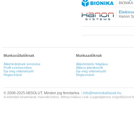
BIONIKA 
Elektro
Hanon Sy
Munkavállalóknak
Munkaadóknak
Álláshirdetések keresése
Álláshirdetés feladása
Profil szerkesztése
Állásra jelentkezők
Írja meg véleményét!
Írja meg véleményét!
Regisztráció
Regisztráció
© 2008-2025 ABSOLUT. Minden jog fenntartva.
|
info@mernokallasok.hu
A weboldal tartalmának másodközlése, felhasználása csak a jogtulajdonos engedélyével l