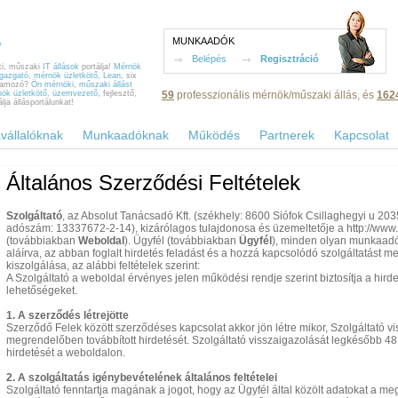
MUNKAADÓK
Belépés
Regisztráció
, műszaki
IT állások
portálja!
Mérnök
igazgató
,
mérnök üzletkötő
,
Lean
, six
gramozó?
Ön mérnöki, műszaki állást
ök üzletkötő
,
üzemvezető
, fejlesztő,
59
professzionális mérnök/műszaki állás, és
162
ja állásportálunkat!
vállalóknak
Munkaadóknak
Működés
Partnerek
Kapcsolat
Általános Szerződési Feltételek
Szolgáltató
, az Absolut Tanácsadó Kft. (székhely: 8600 Siófok Csillaghegyi u 2
adószám: 13337672-2-14), kizárólagos tulajdonosa és üzemeltetője a http://www
(továbbiakban
Weboldal
). Ügyfél (továbbiakban
Ügyfél
), minden olyan munkaadó,
aláírva, az abban foglalt hirdetés feladást és a hozzá kapcsolódó szolgáltatást m
kiszolgálása, az alábbi feltételek szerint:
A Szolgáltató a weboldal érvényes jelen működési rendje szerint biztosítja a hir
lehetőségeket.
1. A szerződés létrejötte
Szerződő Felek között szerződéses kapcsolat akkor jön létre mikor, Szolgáltató v
megrendelőben továbbított hirdetését. Szolgáltató visszaigazolását legkésőbb 48 
hirdetését a weboldalon.
2. A szolgáltatás igénybevételének általános feltételei
Szolgáltató fenntartja magának a jogot, hogy az Ügyfél által közölt adatokat a m