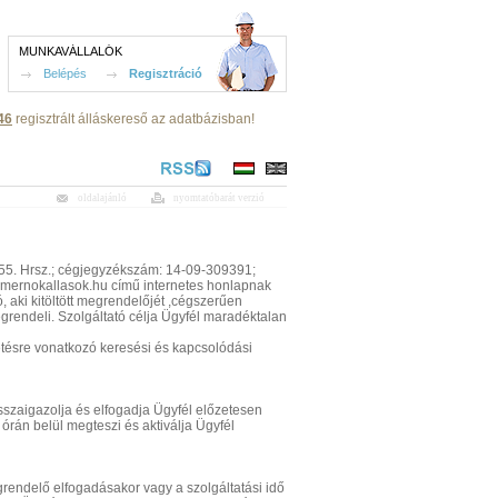
MUNKAVÁLLALÓK
Belépés
Regisztráció
46
regisztrált álláskereső az adatbázisban!
oldalajánló
nyomtatóbarát verzió
0355. Hrsz.; cégjegyzékszám: 14-09-309391;
.mernokallasok.hu című internetes honlapnak
 aki kitöltött megrendelőjét ,cégszerűen
egrendeli. Szolgáltató célja Ügyfél maradéktalan
detésre vonatkozó keresési és kapcsolódási
isszaigazolja és elfogadja Ügyfél előzetesen
órán belül megteszi és aktiválja Ügyfél
egrendelő elfogadásakor vagy a szolgáltatási idő