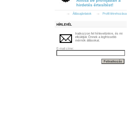
Állítsa be profiljában a
hirdetés értesítést!
Állásajánlatok
Profil létrehozása
HÍRLEVÉL
Iratkozzon fel hírlevelünkre, és mi
elküldjük Önnek a legfrissebb
mérnök állásokat.
E-mail címe: