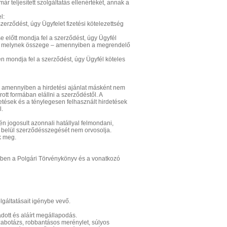
 teljesített szolgáltatás ellenértékét, annak a
l:
zerződést, úgy Ügyfelet fizetési kötelezettség
 előtt mondja fel a szerződést, úgy Ügyfél
eni, melynek összege – amennyiben a megrendelő
n mondja fel a szerződést, úgy Ügyfél köteles
n – amennyiben a hirdetési ajánlat másként nem
ott formában elállni a szerződéstől. A
detések és a ténylegesen felhasznált hirdetések
l.
n jogosult azonnali hatállyal felmondani,
n belül szerződésszegését nem orvosolja.
k meg.
kben a Polgári Törvénykönyv és a vonatkozó
lgáltatásait igénybe vevő.
adott és aláírt megállapodás.
zabotázs, robbantásos merénylet, súlyos