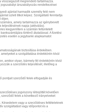
t a visszaigazolt megrendelő tartalmazza.
ó jogszabályi árszabályozás rendelkezései
 egyedi ajánlat harmadik személy felé nem
ánlat üzleti titkot képez. Szolgáltató fenntartja
 éljen.
l számára, amely tartalmazza az igénybevett
 teljesítésének napja (aktiválás).
eles kiegyenlíteni a számlán feltüntetett
kszámlájára történő átutalással. A fizetési
zetés esetén a jegybanki alapkamatot
yamatosságának biztosítása érdekében.
, amelyeket a szolgáltatása érdekkörén kívül
ben, amikor olyan, bármely fél érdekkörén kívül
zzák a szerződés teljesítését, illetőleg a
ő pontjait szerződő felek elfogadják és
szerződéses jogviszony létrejöttét követően
l, szerződő felek a következő irányelveket
ért. Késedelem vagy a szerződéses feltételeknek
tív szolgáltatást vagy időpontot és a