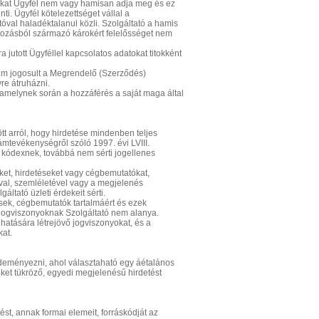
okat Ügyfél nem vagy hamisan adja meg és ez
i. Ügyfél kötelezettséget vállal a
val haladéktalanul közli. Szolgáltató a hamis
ltozásból származó károkért felelősséget nem
jutott Ügyféllel kapcsolatos adatokat titokként
nem jogosult a Megrendelő (Szerződés)
re átruházni.
, amelynek során a hozzáférés a saját maga által
tt arról, hogy hirdetése mindenben teljes
mtevékenységről szóló 1997. évi LVIII.
i kódexnek, továbbá nem sérti jogellenes
ket, hirdetéseket vagy cégbemutatókat,
ával, szemléletével vagy a megjelenés
ltató üzleti érdekeit sérti.
tések, cégbemutatók tartalmáért és ezek
 jogviszonyoknak Szolgáltató nem alanya.
hatására létrejövő jogviszonyokat, és a
kat.
ezdeményezni, ahol választaható egy áétalános
eket tükröző, egyedi megjelenésű hirdetést
st, annak formai elemeit, forráskódját az