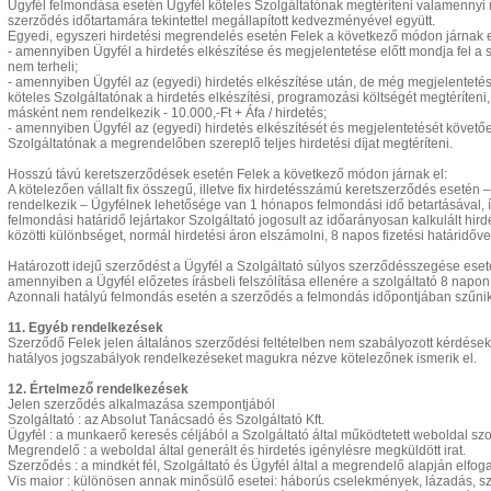
Ügyfél felmondása esetén Ügyfél köteles Szolgáltatónak megtéríteni valamennyi már
szerződés időtartamára tekintettel megállapított kedvezményével együtt.
Egyedi, egyszeri hirdetési megrendelés esetén Felek a következő módon járnak e
- amennyiben Ügyfél a hirdetés elkészítése és megjelentetése előtt mondja fel a s
nem terheli;
- amennyiben Ügyfél az (egyedi) hirdetés elkészítése után, de még megjelentetése
köteles Szolgáltatónak a hirdetés elkészítési, programozási költségét megtérít
másként nem rendelkezik - 10.000,-Ft + Áfa / hirdetés;
- amennyiben Ügyfél az (egyedi) hirdetés elkészítését és megjelentetését követőe
Szolgáltatónak a megrendelőben szereplő teljes hirdetési díjat megtéríteni.
Hosszú távú keretszerződések esetén Felek a következő módon járnak el:
A kötelezően vállalt fix összegű, illetve fix hirdetésszámú keretszerződés eseté
rendelkezik – Ügyfélnek lehetősége van 1 hónapos felmondási idő betartásával, ír
felmondási határidő lejártakor Szolgáltató jogosult az időarányosan kalkulált hir
közötti különbséget, normál hirdetési áron elszámolni, 8 napos fizetési határidőve
Határozott idejű szerződést a Ügyfél a Szolgáltató súlyos szerződésszegése eseté
amennyiben a Ügyfél előzetes írásbeli felszólítása ellenére a szolgáltató 8 napo
Azonnali hatályú felmondás esetén a szerződés a felmondás időpontjában szűni
11. Egyéb rendelkezések
Szerződő Felek jelen általános szerződési feltételben nem szabályozott kérdése
hatályos jogszabályok rendelkezéseket magukra nézve kötelezőnek ismerik el.
12. Értelmező rendelkezések
Jelen szerződés alkalmazása szempontjából
Szolgáltató : az Absolut Tanácsadó és Szolgáltató Kft.
Ügyfél : a munkaerő keresés céljából a Szolgáltató által működtetett weboldal szo
Megrendelő : a weboldal által generált és hirdetés igénylésre megküldött irat.
Szerződés : a mindkét fél, Szolgáltató és Ügyfél által a megrendelő alapján elfog
Vis maior : különösen annak minősülő esetei: háborús cselekmények, lázadás, s