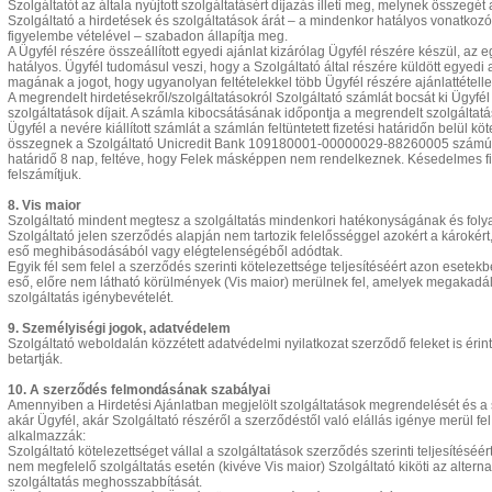
Szolgáltatót az általa nyújtott szolgáltatásért díjazás illeti meg, melynek összegé
Szolgáltató a hirdetések és szolgáltatások árát – a mindenkor hatályos vonatkoz
figyelembe vételével – szabadon állapítja meg.
A Ügyfél részére összeállított egyedi ajánlat kizárólag Ügyfél részére készül, az
hatályos. Ügyfél tudomásul veszi, hogy a Szolgáltató által részére küldött egyedi aj
magának a jogot, hogy ugyanolyan feltételekkel több Ügyfél részére ajánlattétellel
A megrendelt hirdetésekről/szolgáltatásokról Szolgáltató számlát bocsát ki Ügyfé
szolgáltatások díjait. A számla kibocsátásának időpontja a megrendelt szolgáltatás
Ügyfél a nevére kiállított számlát a számlán feltüntetett fizetési határidőn belül köt
összegnek a Szolgáltató Unicredit Bank 109180001-00000029-88260005 számú ban
határidő 8 nap, feltéve, hogy Felek másképpen nem rendelkeznek. Késedelmes fi
felszámítjuk.
8. Vis maior
Szolgáltató mindent megtesz a szolgáltatás mindenkori hatékonyságának és fol
Szolgáltató jelen szerződés alapján nem tartozik felelősséggel azokért a károkért
eső meghibásodásából vagy elégtelenségéből adódtak.
Egyik fél sem felel a szerződés szerinti kötelezettsége teljesítéséért azon esetek
eső, előre nem látható körülmények (Vis maior) merülnek fel, amelyek megakadályo
szolgáltatás igénybevételét.
9. Személyiségi jogok, adatvédelem
Szolgáltató weboldalán közzétett adatvédelmi nyilatkozat szerződő feleket is érint
betartják.
10. A szerződés felmondásának szabályai
Amennyiben a Hirdetési Ajánlatban megjelölt szolgáltatások megrendelését és a 
akár Ügyfél, akár Szolgáltató részéről a szerződéstől való elállás igénye merül fe
alkalmazzák:
Szolgáltató kötelezettséget vállal a szolgáltatások szerződés szerinti teljesítésé
nem megfelelő szolgáltatás esetén (kivéve Vis maior) Szolgáltató kiköti az alterna
szolgáltatás meghosszabbítását.