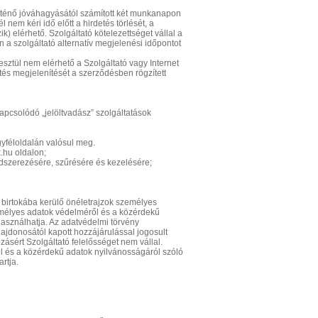
örténő jóváhagyásától számított két munkanapon
em kéri idő előtt a hirdetés törlését, a
) elérhető. Szolgáltató kötelezettséget vállal a
a szolgáltató alternatív megjelenési időpontot
sztül nem elérhető a Szolgáltató vagy Internet
tés megjelenítését a szerződésben rögzített
apcsolódó „jelöltvadász” szolgáltatások
gyféloldalán valósul meg.
.hu oldalon;
dszerezésére, szűrésére és kezelésére;
n birtokába kerülő önéletrajzok személyes
zemélyes adatok védelméről és a közérdekű
használhatja. Az adatvédelmi törvény
ajdonosától kapott hozzájárulással jogosult
ásért Szolgáltató felelősséget nem vállal.
ől és a közérdekű adatok nyilvánosságáról szóló
artja.