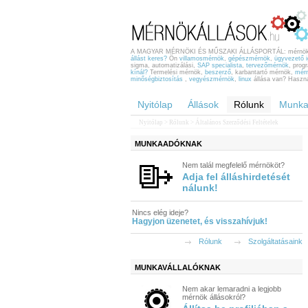
A MAGYAR MÉRNÖKI ÉS MŰSZAKI ÁLLÁSPORTÁL: mérnöki
állást keres?
Ön
villamosmérnök
,
gépészmérnök
,
ügyvezető 
sigma, automatizálási,
SAP specialista
,
tervezőmérnök
, pro
kínál?
Termelési mérnök,
beszerző
, karbantartó mérnök,
mérn
minőségbiztosítás
,
vegyészmérnök
,
linux
állása van? Használ
Nyitólap
Állások
Rólunk
Munka
Nyitólap
>
Rólunk
> Általános Szerződési Feltételek
MUNKAADÓKNAK
Nem talál megfelelő mérnököt?
Adja fel álláshirdetését
nálunk!
Nincs elég ideje?
Hagyjon üzenetet, és visszahívjuk!
Rólunk
Szolgáltatásaink
MUNKAVÁLLALÓKNAK
Nem akar lemaradni a legjobb
mérnök állásokról?