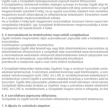
Ügyfél csak a Szolgáltató beleegyezésével jogosult máshol felhasználni.
A Szolgáltatóhoz beérkezett hirdetés végleges szövege és formája Ügyfél által t
belül megjelenik, és a megrendelésben meghatározott ideig (amennyiben a Ügyfél n
megjelenésétől számított 4 hétig, ha az egyedi szerződés másként nem rendelkezik
megjelenés kezdő időpontjának és időtartamának betartásáért. Késedelem esetén 
és a szolgáltatás meghosszabbítását vállalja.
Ha a hirdetés 4 hétig tartó megjelenési viszonylatban összesen három napon kere
szolgáltatója hibájából, úgy Szolgáltató térítésmentesen meghosszabbítja a hirde
megjelenési idő lejártát követő 4 héttel.
5. A mernokallasok.hu hirdetésekhez kapcsolódó szolgáltatásai
Ügyfél hirdetés megrendelés útján automatikusan jogosulttá válik a hirdetéshez k
használatára.
A jelöltvadász szolgáltatás részletezése:
A szolgáltatás Ügyfél által feladott egy vagy több álláshirdetéshez kapcsolódva ü
álláshirdetések elhelyezésére a szolgáltató által üzemeltetett www.mernokallasok
a mernokallasok weboldalán elhelyezett álláshirdetésekre érkező pályázatok ren
jelentések és kimutatások, exportálható táblázatok készítésére.
jelentkezők e-mailjeinek saját e-mail címre történő továbbítása.
A Szolgáltató kifejezetten tájékoztatja Ügyfelet, hogy a rendszer használata sorá
adatokat tartalmaznak. A személyes adatokat kizárólag saját felelősségére, a s
adatok nyilvánosságáról szóló 1992. évi LXIII. tv. rendelkezéseinek betartásával 
rendelkezései szerint Ügyfél a személyes adatokat kizárólag a személyes adat tul
használni. Ügyfél által jogosulatlan adatkezelésből eredő bármilyen nemű károkoz
Szolgáltató tájékoztatja továbbá az Ügyfelet, hogy a személyes adatok védelmér
1992. évi LXIII. tv. rendelkezéseit, a Szolgáltató magára nézve is elfogadja, és bet
6. A szerződéses jogviszony időtartama
Szolgáltató és Ügyfél közötti szerződés időtartamát a megrendelő tartalmazza.
7. A díjazás és számlázás alapelvei