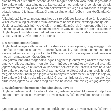
alatt bármikor ellenőrizze. Amennyiben a megrendelőben közölt szükséges adat
Szolgáltató tudomására jut, úgy a Szolgáltató a megrendelést érvénytelennek tekint
vonatkozásban, hogy az adataiban bekövetkező lényeges változásokat Szolgáltató
adatok jogszerű felhasználásából vagy az Ügyfél által időben nem közölt adatvá
vállal.
A Szolgáltató kötelezi magát arra, hogy a szerződéses kapcsolat során tudomására 
kezeli és ezt a foglalkoztatott munkavállalóira nézve is kötelezettségként írja elő.
Ügyfél a szolgáltatás igénybevételét, használatát másnak át nem engedheti és 
megkötésével az őt megillető jogokat részben vagy egészében harmadik személy
Ügyfél teljes körű felelősséggel tartozik minden olyan szolgáltatás használatáért
szerkesztett jelszaván keresztül történik.
3. A hirdetés jogszerűsége
Ügyfél felelősséget vállal a vonatkozásban és egyben kijelenti, hogy meggyőződö
mértékben megfelel a hatályos jogszabályoknak, így különösen a gazdasági reklá
törvénynek és a szerzői jogról szóló 1999. évi LXXXVI. törvénynek, a reklámetika
módon harmadik személyek érdekeit.
Szolgáltató fenntartja magának a jogot, hogy nem jelenteti meg azokat a bannere
amelyek jellege, tartalma, megjelenése, minősége ellentétes a weboldal arculat
jogszabályba vagy a reklámetikai kódex rendelkezéseibe ütközik, illetve ha a Szolgá
Szolgáltató a polgári jog szabályai szerint vállal felelősséget, a bannerek, hirde
megjelenésének bármilyen jogkövetkezményeiért. A hirdetések alapján létrejövő
Szolgáltató érti jelen bekezdés alatt különösen a hirdetések sikeres megjelenése 
hirdetések jogszabályellenes megjelenése hatására létrejövő egyéb jogviszonyo
4. Az álláshirdetés megjelenése (általános, egyedi)
Ügyfél a hirdetést a Munkaadói oldalon a „hirdetés feladás” kitöltésével tudja k
sablon (mernokallasok) vagy lehet egyedi kivitelezésű, mely céges arculati elem
jelent.
A mernokallasok weboldalán megjelenő általános vagy egyedi kivitelezésű hirdeté