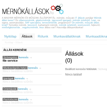
A MAGYAR MÉRNÖKI ÉS MŰSZAKI ÁLLÁSPORTÁL: mérnöki, műszaki
IT állások
portálja!
Mérnök
állást keres?
Ön
villamosmérnök
,
gépészmérnök
,
ügyvezető igazgató
,
mérnök üzletkötő
,
Lean
, six
sigma, automatizálási,
SAP specialista
,
tervezőmérnök
, programozó?
Ön mérnöki, műszaki állást
kínál?
Termelési mérnök,
beszerző
, karbantartó mérnök,
mérnök üzletkötő
,
üzemvezető
, fejlesztő,
minőségbiztosítás
,
vegyészmérnök
,
linux
állása van? Használja állásportálunkat!
Nyitólap
Állások
Rólunk
Munkavállalóknak
Munkaadókna
Nyitólap
> Állások
ÁLLÁS
KERESÉSE
Állások
Szövegrész
keresés
(0)
file service
Munkavégzés helye
keresés
Beállított keresési feltételek:
Szöveg
Nincs beállítva szűrés
Nincs találat!
Iparágak
keresés
Nincs beállítva szűrés
Orientációk
keresés
Nincs beállítva szűrés
Pozíciószint
keresés
Nincs beállítva szűrés