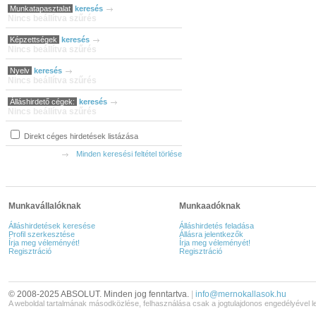
Munkatapasztalat
keresés
Nincs beállítva szűrés
Képzettségek
keresés
Nincs beállítva szűrés
Nyelv
keresés
Nincs beállítva szűrés
Álláshirdető cégek:
keresés
Nincs beállítva szűrés
Direkt céges hirdetések listázása
Minden keresési feltétel törlése
Munkavállalóknak
Munkaadóknak
Álláshirdetések keresése
Álláshirdetés feladása
Profil szerkesztése
Állásra jelentkezők
Írja meg véleményét!
Írja meg véleményét!
Regisztráció
Regisztráció
© 2008-2025 ABSOLUT. Minden jog fenntartva.
|
info@mernokallasok.hu
A weboldal tartalmának másodközlése, felhasználása csak a jogtulajdonos engedélyével l