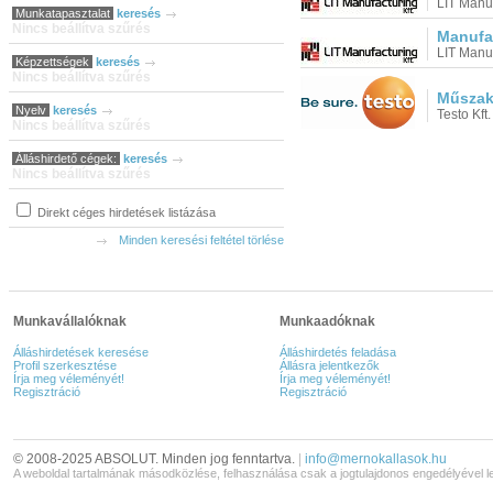
LIT Manuf
Munkatapasztalat
keresés
Nincs beállítva szűrés
Manufa
LIT Manuf
Képzettségek
keresés
Nincs beállítva szűrés
Műszaki
Nyelv
keresés
Testo Kft.
Nincs beállítva szűrés
Álláshirdető cégek:
keresés
Nincs beállítva szűrés
Direkt céges hirdetések listázása
Minden keresési feltétel törlése
Munkavállalóknak
Munkaadóknak
Álláshirdetések keresése
Álláshirdetés feladása
Profil szerkesztése
Állásra jelentkezők
Írja meg véleményét!
Írja meg véleményét!
Regisztráció
Regisztráció
© 2008-2025 ABSOLUT. Minden jog fenntartva.
|
info@mernokallasok.hu
A weboldal tartalmának másodközlése, felhasználása csak a jogtulajdonos engedélyével l