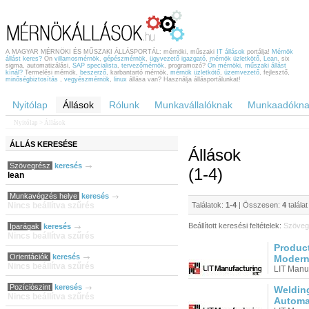
A MAGYAR MÉRNÖKI ÉS MŰSZAKI ÁLLÁSPORTÁL: mérnöki, műszaki
IT állások
portálja!
Mérnök
állást keres?
Ön
villamosmérnök
,
gépészmérnök
,
ügyvezető igazgató
,
mérnök üzletkötő
,
Lean
, six
sigma, automatizálási,
SAP specialista
,
tervezőmérnök
, programozó?
Ön mérnöki, műszaki állást
kínál?
Termelési mérnök,
beszerző
, karbantartó mérnök,
mérnök üzletkötő
,
üzemvezető
, fejlesztő,
minőségbiztosítás
,
vegyészmérnök
,
linux
állása van? Használja állásportálunkat!
Nyitólap
Állások
Rólunk
Munkavállalóknak
Munkaadókna
Nyitólap
> Állások
ÁLLÁS
KERESÉSE
Állások
Szövegrész
keresés
(1-4)
lean
Munkavégzés helye
keresés
Nincs beállítva szűrés
Találatok:
1-4
| Összesen:
4
talála
Beállított keresési feltételek:
Szöveg
Iparágak
keresés
Nincs beállítva szűrés
Product
Orientációk
keresés
Modern
Nincs beállítva szűrés
LIT Manuf
Pozíciószint
keresés
Weldin
Nincs beállítva szűrés
Automa