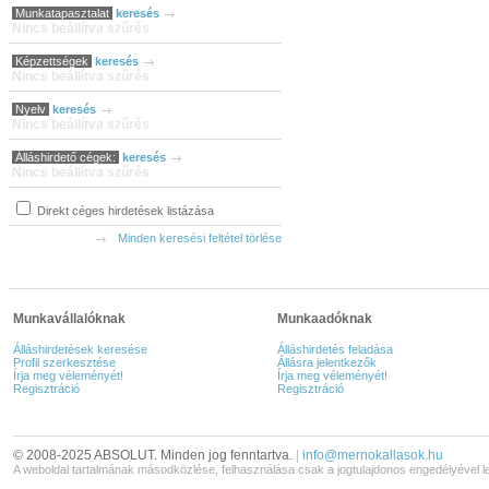
Munkatapasztalat
keresés
Nincs beállítva szűrés
Képzettségek
keresés
Nincs beállítva szűrés
Nyelv
keresés
Nincs beállítva szűrés
Álláshirdető cégek:
keresés
Nincs beállítva szűrés
Direkt céges hirdetések listázása
Minden keresési feltétel törlése
Munkavállalóknak
Munkaadóknak
Álláshirdetések keresése
Álláshirdetés feladása
Profil szerkesztése
Állásra jelentkezők
Írja meg véleményét!
Írja meg véleményét!
Regisztráció
Regisztráció
© 2008-2025 ABSOLUT. Minden jog fenntartva.
|
info@mernokallasok.hu
A weboldal tartalmának másodközlése, felhasználása csak a jogtulajdonos engedélyével l