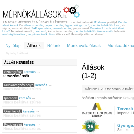
A MAGYAR MÉRNÖKI ÉS MŰSZAKI ÁLLÁSPORTÁL: mérnöki, műszaki
IT állások
portálja!
Mérnök
állást keres?
Ön
villamosmérnök
,
gépészmérnök
,
ügyvezető igazgató
,
mérnök üzletkötő
,
Lean
, six
sigma, automatizálási,
SAP specialista
,
tervezőmérnök
, programozó?
Ön mérnöki, műszaki állást
kínál?
Termelési mérnök,
beszerző
, karbantartó mérnök,
mérnök üzletkötő
,
üzemvezető
, fejlesztő,
minőségbiztosítás
,
vegyészmérnök
,
linux
állása van? Használja állásportálunkat!
Nyitólap
Állások
Rólunk
Munkavállalóknak
Munkaadókna
Nyitólap
> Állások
ÁLLÁS
KERESÉSE
Állások
Szövegrész
keresés
(1-2)
tervezőmérnök
Munkavégzés helye
keresés
Nincs beállítva szűrés
Találatok:
1-2
| Összesen:
2
talála
Beállított keresési feltételek:
Szöveg
Iparágak
keresés
Nincs beállítva szűrés
Tervező
Orientációk
keresés
Imperial 
Nincs beállítva szűrés
Pozíciószint
keresés
Gyengeá
Nincs beállítva szűrés
Szenzorte