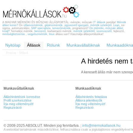
A MAGYAR MÉRNÖKI ÉS MŰSZAKI ÁLLÁSPORTÁL: mérnöki, műszaki
IT állások
portálja!
Mérnök
állást keres?
Ön
villamosmérnök
,
gépészmérnök
,
ügyvezető igazgató
,
mérnök üzletkötő
,
Lean
, six
sigma, automatizálási,
SAP specialista
,
tervezőmérnök
, programozó?
Ön mérnöki, műszaki állást
kínál?
Termelési mérnök,
beszerző
, karbantartó mérnök,
mérnök üzletkötő
,
üzemvezető
, fejlesztő,
minőségbiztosítás
,
vegyészmérnök
,
linux
állása van? Használja állásportálunkat!
Nyitólap
Állások
Rólunk
Munkavállalóknak
Munkaadókna
Nyitólap
> Állások
A hirdetés nem t
A keresett állás már nem szerep
Munkavállalóknak
Munkaadóknak
Álláshirdetések keresése
Álláshirdetés feladása
Profil szerkesztése
Állásra jelentkezők
Írja meg véleményét!
Írja meg véleményét!
Regisztráció
Regisztráció
© 2008-2025 ABSOLUT. Minden jog fenntartva.
|
info@mernokallasok.hu
A weboldal tartalmának másodközlése, felhasználása csak a jogtulajdonos engedélyével l